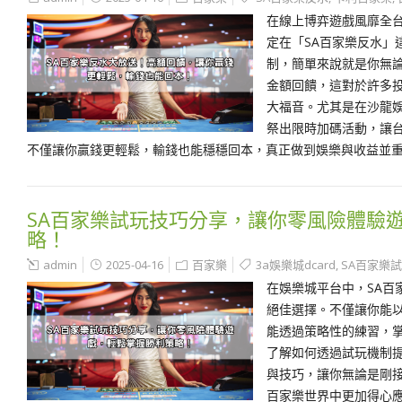
在線上博弈遊戲風靡全
定在「SA百家樂反水」
制，簡單來說就是你無
金額回饋，這對於許多
大福音。尤其是在沙龍
祭出限時加碼活動，讓
不僅讓你贏錢更輕鬆，輸錢也能穩穩回本，真正做到娛樂與收益並
SA百家樂試玩技巧分享，讓你零風險體驗
略！
admin
2025-04-16
百家樂
3a娛樂城dcard
,
SA百家樂
在娛樂城平台中，SA百
絕佳選擇。不僅讓你能
能透過策略性的練習，
了解如何透過試玩機制
與技巧，讓你無論是剛
百家樂世界中更加得心