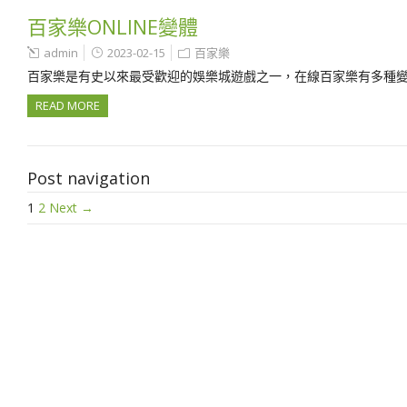
百家樂ONLINE變體
admin
2023-02-15
百家樂
百家樂是有史以來最受歡迎的娛樂城遊戲之一，在線百家樂有多種變
READ MORE
Post navigation
1
2
Next →