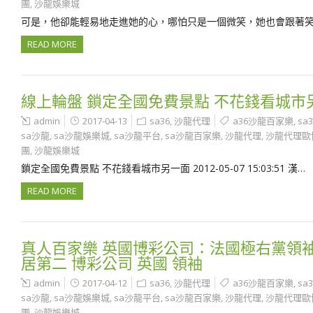
團
,
沙龍娛樂城
可是，他卻能輕易地走進她的心，哪怕只是一個微笑，她也會跟著笑
READ MORE
線上輪盤 鎖定全國免費景點 不花錢看城市
admin
2017-04-13
sa36
,
沙龍代理
a36沙龍百家樂
,
sa3
sa沙龍
,
sa沙龍娛樂城
,
sa沙龍平台
,
sa沙龍百家樂
,
沙龍代理
,
沙龍代理歐
團
,
沙龍娛樂城
鎖定全國免費景點 不花錢看城市另一面 2012-05-07 15:03:51 漢…
READ MORE
真人百家樂 英國博彩公司：法國極右黨領
居第二 博彩公司 英國 領袖
admin
2017-04-12
sa36
,
沙龍代理
a36沙龍百家樂
,
sa3
sa沙龍
,
sa沙龍娛樂城
,
sa沙龍平台
,
sa沙龍百家樂
,
沙龍代理
,
沙龍代理歐
團
,
沙龍娛樂城