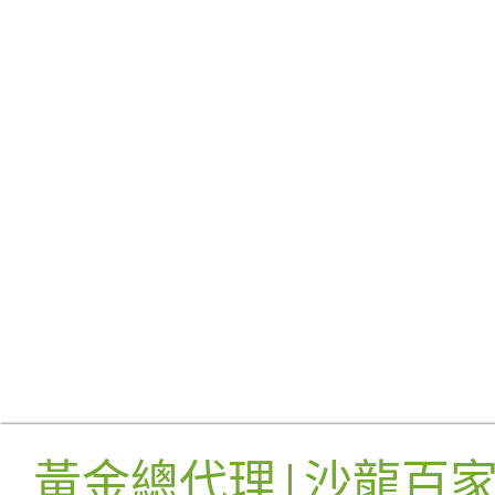
黃金總代理|沙龍百家