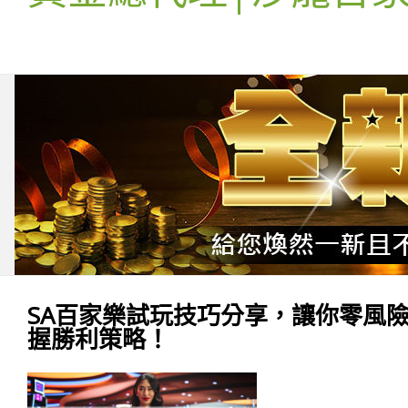
SA百家樂試玩技巧分享，讓你零風
握勝利策略！