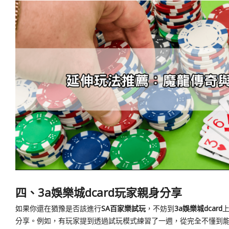
四、
3a娛樂城dcard玩家親身分享
如果你還在猶豫是否該進行
SA百家樂試玩
，不妨到
3a娛樂城dcard
分享。例如，有玩家提到透過試玩模式練習了一週，從完全不懂到