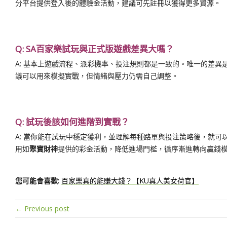
分平台提供登入後的體驗金活動，建議可先註冊以獲得更多資源。
Q: SA百家樂試玩與正式版遊戲差異大嗎？
A: 基本上遊戲流程、派彩機率、投注規則都是一致的。唯一的差異
議可以用來模擬實戰，但情緒與壓力仍需自己調整。
Q: 試玩後該如何進階到實戰？
A: 當你能在試玩中穩定獲利，並理解每種路單與投注策略後，就可
用如
聚寶財神
提供的彩金活動，降低進場門檻，循序漸進轉向贏錢
您可能會喜歡:
百家樂真的能賺大錢？【KU真人美女荷官】
← Previous post