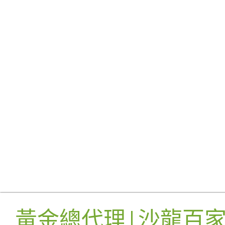
黃金總代理|沙龍百家